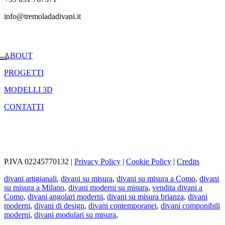
info@tremoladadivani.it
ABOUT
PROGETTI
MODELLI 3D
CONTATTI
Iscriviti alla newsletter. inserisci la tua Email
ho preso visione ed accetto il trattamento dei dati personali *
P.IVA 02245770132 |
Privacy Policy
|
Cookie Policy
|
Credits
divani artigianali
,
divani su misura
,
divani su misura a Como
,
divani
su misura a Milano
,
divani moderni su misura
,
vendita divani a
Como
,
divani angolari moderni
,
divani su misura brianza
,
divani
moderni
,
divani di design
,
divani contemporanei
,
divani componibili
moderni
,
divani modulari su misura
,