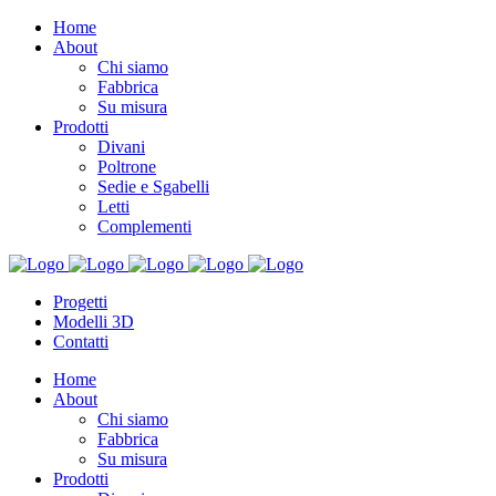
Home
About
Chi siamo
Fabbrica
Su misura
Prodotti
Divani
Poltrone
Sedie e Sgabelli
Letti
Complementi
Progetti
Modelli 3D
Contatti
Home
About
Chi siamo
Fabbrica
Su misura
Prodotti