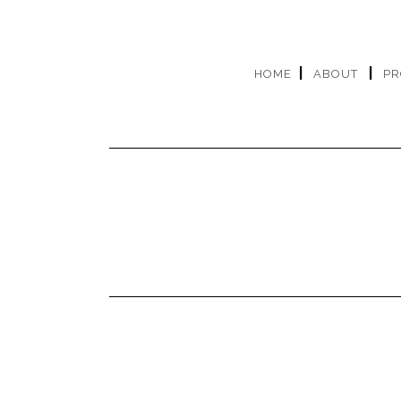
HOME
ABOUT
PR
Se deside
Nome
*