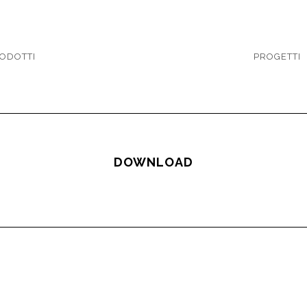
ODOTTI
PROGETTI
DOWNLOAD
ri maggiori informazioni su questo prodotto, compila 